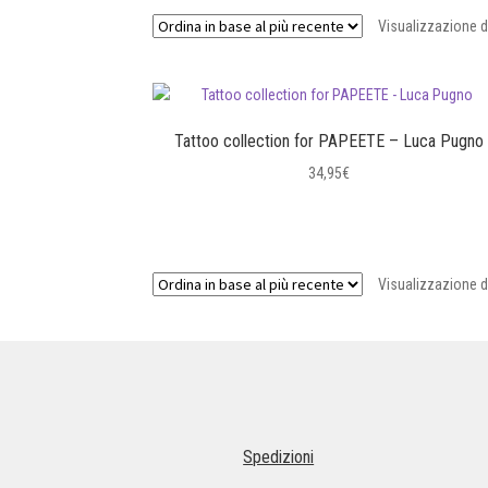
Visualizzazione de
Tattoo collection for PAPEETE – Luca Pugno
34,95
€
Questo
prodotto
ha
Visualizzazione de
più
varianti.
Le
opzioni
possono
essere
scelte
nella
Spedizioni
pagina