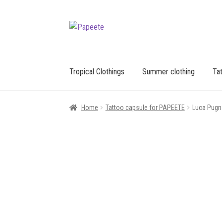
Vai
Vai
alla
al
navigazione
contenuto
Tropical Clothings
Summer clothing
Tat
Home
Tattoo capsule for PAPEETE
Luca Pug