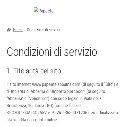
Vai
Vai
alla
al
navigazione
contenuto
Home
Condizioni di servizio
Condizioni di servizio
1. Titolarità del sito
Il sito internet www.papeete.aboama.com (di seguito il “Sito”) è
di titolarità di Aboama di Umberto Sercecchi (di seguito
“Aboama” o “Venditore”) con sede legale in Viale della
Resistenza, 10, Imola (BO) (codice fiscale
SRCMRT84M24C265V e P. IVA 03650071206), ed è finalizzato
alla vendita di prodotti online.