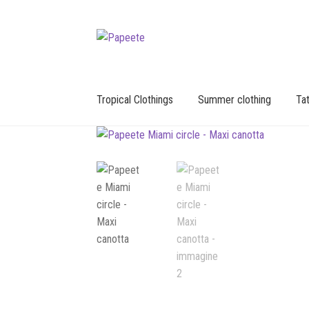
Vai
Vai
alla
al
navigazione
contenuto
Tropical Clothings
Summer clothing
Tat