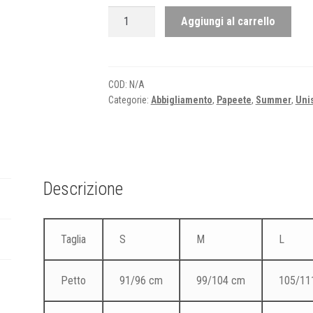
Papeete
Aggiungi al carrello
Miami
circle
-
Maxi
COD:
N/A
Categorie:
Abbigliamento
,
Papeete
,
Summer
,
Uni
canotta
quantità
Descrizione
Taglia
S
M
L
Petto
91/96 cm
99/104 cm
105/11