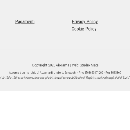
varianti.
Le
opzioni
Pagamenti
Privacy Policy
possono
essere
Cookie Policy
scelte
nella
pagina
del
prodotto
Copyright 2026 Aboama | Web:
Studio Mate
Aboama è un marchio di Aboama di Umberto Sercecchi - P.Iva IT03650071206 - Rea BO53869
a 125 a 129) si da informazione che gli aiuti ricevuti sono pubblicati nel “Registro nazionale degli aiuti di Stato” 