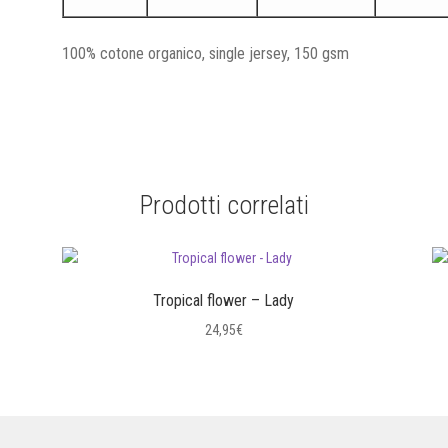
100% cotone organico, single jersey, 150 gsm
Prodotti correlati
Tropical flower – Lady
24,95
€
Questo
prodotto
ha
più