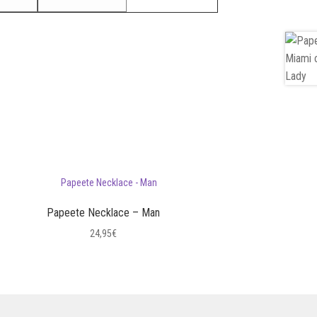
Papeete Necklace – Man
24,95
€
Questo
prodotto
ha
più