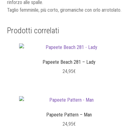
rinforzo alle spalle.
Taglio femminile, più corto, giromaniche con orlo arrotolato.
Prodotti correlati
Papeete Beach 281 – Lady
24,95
€
Questo
prodotto
ha
più
varianti.
Papeete Pattern – Man
Le
24,95
€
opzioni
Questo
possono