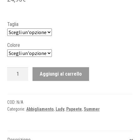
Taglia
Colore
Papeete
Aggiungi al carrello
X
-
Crop
Top
COD:
N/A
Categorie:
Abbigliamento
,
Lady
,
Papeete
,
Summer
quantità
Descrizione