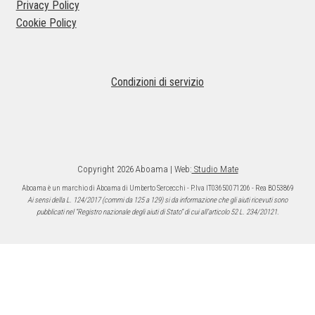
Privacy Policy
del
Cookie Policy
prodotto
Condizioni di servizio
Copyright 2026 Aboama | Web:
Studio Mate
Aboama è un marchio di Aboama di Umberto Sercecchi - P.Iva IT03650071206 - Rea BO53869
Ai sensi della L. 124/2017 (commi da 125 a 129) si da informazione che gli aiuti ricevuti sono
pubblicati nel “Registro nazionale degli aiuti di Stato” di cui all’articolo 52 L. 234/20121.