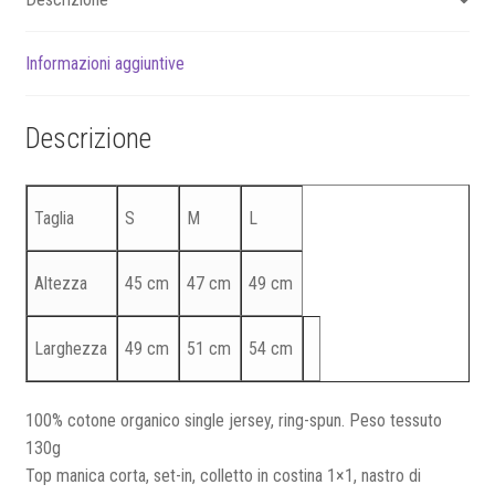
Informazioni aggiuntive
Descrizione
Taglia
S
M
L
Altezza
45 cm
47 cm
49 cm
Larghezza
49 cm
51 cm
54 cm
100% cotone organico single jersey, ring-spun. Peso tessuto
130g
Top manica corta, set-in, colletto in costina 1×1, nastro di