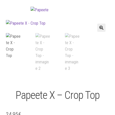
Vai
Vai
alla
al
navigazione
contenuto
🔍
Papeete X – Crop Top
24,95
€