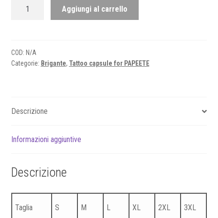
Tattoo
Aggiungi al carrello
collection
for
PAPEETE
-
COD:
N/A
Categorie:
Brigante
,
Tattoo capsule for PAPEETE
Brigante
quantità
Descrizione
Informazioni aggiuntive
Descrizione
Taglia
S
M
L
XL
2XL
3XL