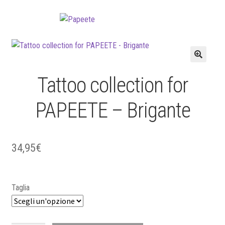
Vai
Vai
alla
al
navigazione
contenuto
🔍
Tattoo collection for
PAPEETE – Brigante
34,95
€
Taglia