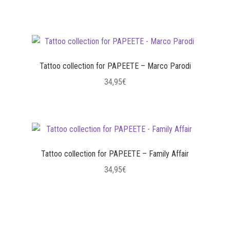
Questo
prodotto
ha
più
varianti.
Tattoo collection for PAPEETE – Marco Parodi
Le
34,95
€
opzioni
Questo
possono
prodotto
essere
ha
scelte
più
nella
varianti.
Tattoo collection for PAPEETE – Family Affair
pagina
Le
del
34,95
€
opzioni
prodotto
Questo
possono
prodotto
essere
ha
scelte
più