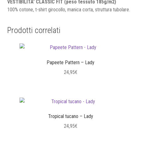
VESTIBILITA’ CLASSIC FIT (peso tessuto 185g/m2)
100% cotone, t-shirt girocollo, manica corta, struttura tubolare.
Prodotti correlati
Papeete Pattern – Lady
24,95
€
Questo
prodotto
ha
più
varianti.
Tropical tucano – Lady
Le
24,95
€
opzioni
Questo
possono