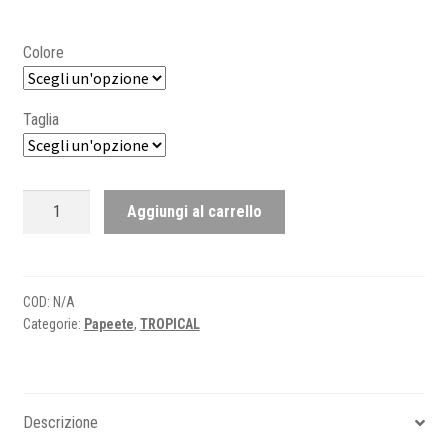
Colore
Taglia
Tropical
Aggiungi al carrello
round
-
Man
quantità
COD:
N/A
Categorie:
Papeete
,
TROPICAL
Descrizione