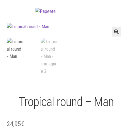
Vai
Vai
alla
al
navigazione
contenuto
🔍
Tropical round – Man
24,95
€